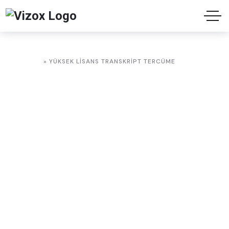
ANASAYFA
»
YÜKSEK LISANS TRANSKRIPT TERCÜME
Yüksek Lisans
Transkript Tercüme