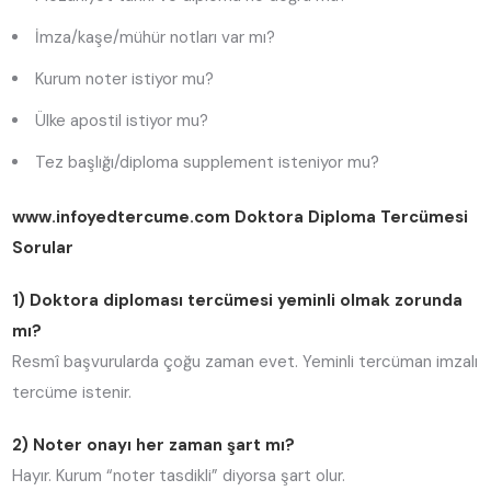
İmza/kaşe/mühür notları var mı?
Kurum noter istiyor mu?
Ülke apostil istiyor mu?
Tez başlığı/diploma supplement isteniyor mu?
www.infoyedtercume.com
Doktora Diploma Tercümesi
Sorular
1) Doktora diploması tercümesi yeminli olmak zorunda
mı?
Resmî başvurularda çoğu zaman evet. Yeminli tercüman imzalı
tercüme istenir.
2) Noter onayı her zaman şart mı?
Hayır. Kurum “noter tasdikli” diyorsa şart olur.