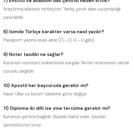
7) Enstitü ve anabilim dalı çevirisi neden kritik?
Araştırma alanınızı netleştirir. Yanlış çeviri alan uyuşmazlığı
yaratabilir.
8) İsimde Türkçe karakter varsa nasıl yazılır?
Pasaport yazımı esas alınır (Ö→O, Ü→U gibi).
9) Noter tasdiki ne sağlar?
Kurumun resmiyet beklentisini karşılar. Noter istemeyen yerde
zorunlu değildir.
10) Apostil her başvuruda gerekir mi?
Hayır. Ülke ve kurum talebine göre değişir.
11) Diploma iki dilli ise yine tercüme gerekir mi?
Kurumun şartına bağlıdır. Bazıları kabul eder, bazıları
yeminli/noter ister.