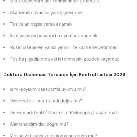
Enstitü/anabilim dalı terimlerinde tutarsızlık
Akademik unvanları yanlış çevirmek
Tezli/alan bilgisi varsa atlamak
İsim yazımını pasaportla uyumsuz yapmak
Noter istenirken yalnız yeminli tercüme ile yetinmek
Tez başlığı/diploma eki istenmesini gözden kaçırmak
Doktora Diploması Tercüme İçin Kontrol Listesi 2026
İsim-soyisim pasaportla uyumlu mu?
Üniversite + enstitü adı doğru mu?
Derece adı (PhD / Doctor of Philosophy) doğru mu?
Alan/anabilim dalı doğru mu?
Mezuniyet tarihi ve diploma no doğru mu?