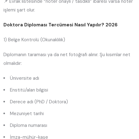
📌 Evrak listesinde “noter onaylı / tasdikli” ibaresi varsa noter
işlemi şart olur.
Doktora Diploması Tercümesi Nasıl Yapılır? 2026
1) Belge Kontrolü (Okunaklılık)
Diplomanın taraması ya da net fotoğrafı alınır. Şu kısımlar net
olmalıdır:
Üniversite adı
Enstitü/alan bilgisi
Derece adı (PhD / Doktora)
Mezuniyet tarihi
Diploma numarası
İmza-mühür-kaşe