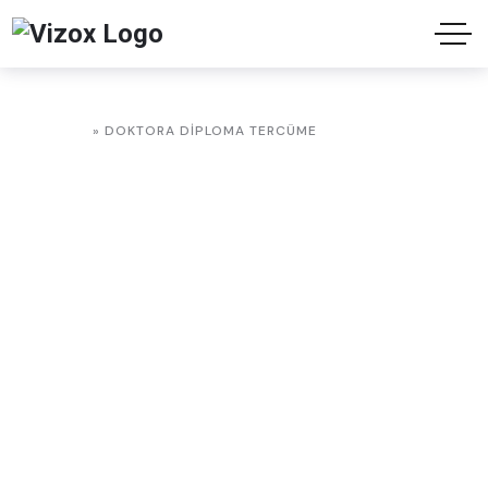
ANASAYFA
»
DOKTORA DIPLOMA TERCÜME
Doktora Diploma
Tercüme