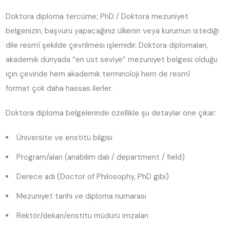
Doktora diploma tercüme; PhD / Doktora mezuniyet
belgenizin, başvuru yapacağınız ülkenin veya kurumun istediği
dile resmî şekilde çevrilmesi işlemidir. Doktora diplomaları,
akademik dünyada “en üst seviye” mezuniyet belgesi olduğu
için çeviride hem akademik terminoloji hem de resmî
format çok daha hassas ilerler.
Doktora diploma belgelerinde özellikle şu detaylar öne çıkar:
Üniversite ve enstitü bilgisi
Program/alan (anabilim dalı / department / field)
Derece adı (Doctor of Philosophy, PhD gibi)
Mezuniyet tarihi ve diploma numarası
Rektör/dekan/enstitü müdürü imzaları